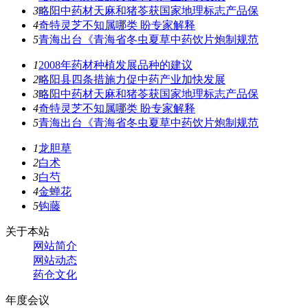
3
略阳中药材天麻和猪苓获国家地理标志产品保
4
奇特灵芝不知属哪类 盼专家解释
5
青海出台《青海省冬虫夏草中药饮片炮制规范
1
2008年药材种植发展品种的建议
2
略阳县四条措施力促中药产业加快发展
3
略阳中药材天麻和猪苓获国家地理标志产品保
4
奇特灵芝不知属哪类 盼专家解释
5
青海出台《青海省冬虫夏草中药饮片炮制规范
1
龙胆草
2
白术
3
白芍
4
金蝉花
5
钩藤
关于本站
网站简介
网站动态
药仓文化
年度会议