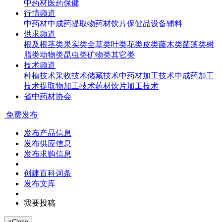
中药材
医药
保健
行情频道
中药材
中成药
提取物
药材饮片
保健品
设备辅料
供求频道
根及根茎类
果实类
全草类
叶类
花类
皮类
藤木类
菌藻类
树
脂类
动物类
昆虫类
矿物类
其它类
技术频道
种植技术
采收技术
储藏技术
中药材加工技术
中成药加工
技术
提取物加工技术
药材饮片加工技术
省中药材协会
免费发布
发布产品信息
发布供应信息
发布求购信息
创建百科词条
发布文库
我要投稿
×
Close