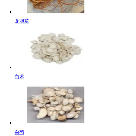
龙胆草
白术
白芍