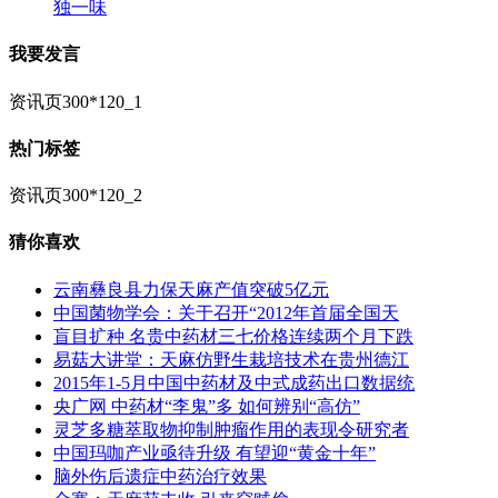
独一味
我要发言
资讯页300*120_1
热门标签
资讯页300*120_2
猜你喜欢
云南彝良县力保天麻产值突破5亿元
中国菌物学会：关于召开“2012年首届全国天
盲目扩种 名贵中药材三七价格连续两个月下跌
易菇大讲堂：天麻仿野生栽培技术在贵州德江
2015年1-5月中国中药材及中式成药出口数据统
央广网 中药材“李鬼”多 如何辨别“高仿”
灵芝多糖萃取物抑制肿瘤作用的表现令研究者
中国玛咖产业亟待升级 有望迎“黄金十年”
脑外伤后遗症中药治疗效果