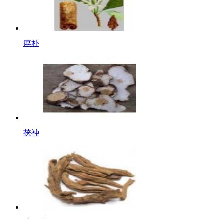
厚朴
茯神