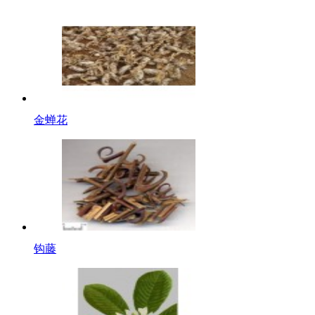
金蝉花
钩藤