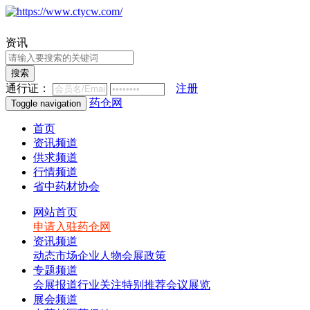
资讯
搜索
通行证：
注册
药仓网
Toggle navigation
首页
资讯频道
供求频道
行情频道
省中药材协会
网站首页
申请入驻药仓网
资讯频道
动态
市场
企业
人物
会展
政策
专题频道
会展报道
行业关注
特别推荐
会议展览
展会频道