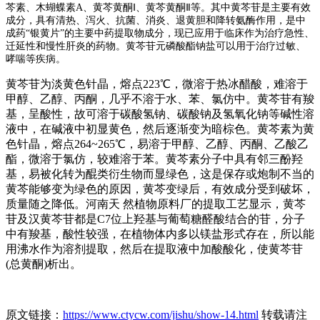
芩素、木蝴蝶素A、黄芩黄酮Ⅰ、黄芩黄酮Ⅱ等。其中黄芩苷是主要有效
成分，具有清热、泻火、抗菌、消炎、退黄胆和降转氨酶作用，是中
成药“银黄片”的主要中药提取物成分，现已应用于临床作为治疗急性、
迁延性和慢性肝炎的药物。黄芩苷元磷酸酯钠盐可以用于治疗过敏、
哮喘等疾病。
黄芩苷为淡黄色针晶，熔点223℃，微溶于热冰醋酸，难溶于
甲醇、乙醇、丙酮，几乎不溶于水、苯、氯仿中。黄芩苷有羧
基，呈酸性，故可溶于碳酸氢钠、碳酸钠及氢氧化钠等碱性溶
液中，在碱液中初显黄色，然后逐渐变为暗棕色。黄芩素为黄
色针晶，熔点264~265℃，易溶于甲醇、乙醇、丙酮、乙酸乙
酯，微溶于氯仿，较难溶于苯。黄芩素分子中具有邻三酚羟
基，易被化转为醌类衍生物而显绿色，这是保存或炮制不当的
黄芩能够变为绿色的原因，黄芩变绿后，有效成分受到破坏，
质量随之降低。河南天 然植物原料厂的提取工艺显示，黄芩
苷及汉黄芩苷都是C7位上羟基与葡萄糖醛酸结合的苷，分子
中有羧基，酸性较强，在植物体内多以镁盐形式存在，所以能
用沸水作为溶剂提取，然后在提取液中加酸酸化，使黄芩苷
(总黄酮)析出。
原文链接：
https://www.ctycw.com/jishu/show-14.html
转载请注