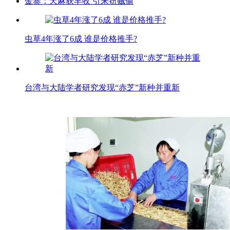
金寨：天麻获丰收 引来窃贼偷
虫草4年涨了6成 谁是价格推手?
台湾与大陆学者研究发现“赤芝”新种并重新