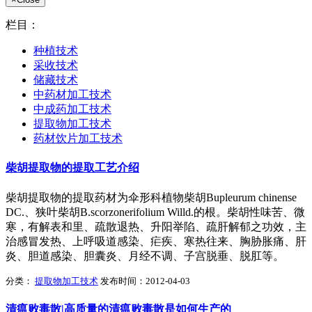
栏目：
种植技术
采收技术
储藏技术
中药材加工技术
中成药加工技术
提取物加工技术
药材饮片加工技术
柴胡提取物的提取工艺介绍
柴胡提取物的提取药材为伞形科植物柴胡Bupleurum chinense
DC.、狭叶柴胡B.scorzonerifolium Willd.的根。柴胡性味苦、微
寒，有解表和里、疏散退热、升阳举陷、疏肝解郁之功效，主
治感冒发热、上呼吸道感染、疟疾、寒热往来、胸胁胀痛、肝
炎、胆道感染、胆囊炎、月经不调、子宫脱垂、脱肛等。
分类：
提取物加工技术
发布时间：2012-04-03
清瘟败毒散|高质量的清瘟败毒散是如何生产的