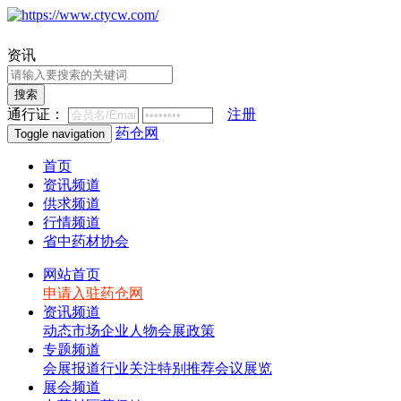
资讯
搜索
通行证：
注册
药仓网
Toggle navigation
首页
资讯频道
供求频道
行情频道
省中药材协会
网站首页
申请入驻药仓网
资讯频道
动态
市场
企业
人物
会展
政策
专题频道
会展报道
行业关注
特别推荐
会议展览
展会频道