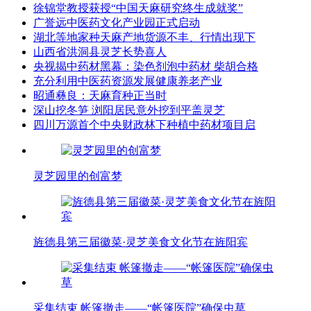
徐锦堂教授获授“中国天麻研究终生成就奖”
广誉远中医药文化产业园正式启动
湖北等地家种天麻产地货源不丰、行情出现下
山西省洪洞县灵芝长势喜人
央视揭中药材黑幕：染色剂泡中药材 柴胡合格
充分利用中医药资源发展健康养老产业
昭通彝良：天麻育种正当时
深山挖冬笋 浏阳居民意外挖到平盖灵芝
四川万源首个中央财政林下种植中药材项目启
灵芝园里的创富梦
旌德县第三届徽菜·灵芝美食文化节在旌阳宾
采集结束 帐篷撤走——“帐篷医院”确保虫草