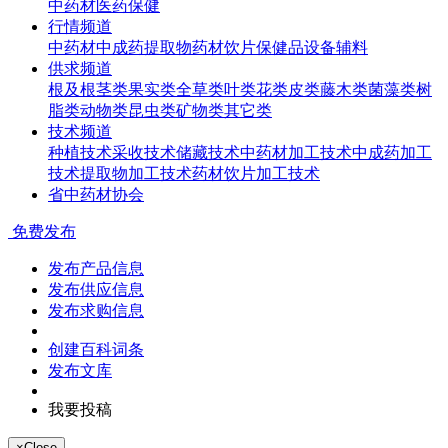
中药材
医药
保健
行情频道
中药材
中成药
提取物
药材饮片
保健品
设备辅料
供求频道
根及根茎类
果实类
全草类
叶类
花类
皮类
藤木类
菌藻类
树
脂类
动物类
昆虫类
矿物类
其它类
技术频道
种植技术
采收技术
储藏技术
中药材加工技术
中成药加工
技术
提取物加工技术
药材饮片加工技术
省中药材协会
免费发布
发布产品信息
发布供应信息
发布求购信息
创建百科词条
发布文库
我要投稿
×
Close