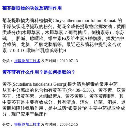
菊花提取物的功效及药理作用
菊花提取物为菊科植物菊Chrysanthemun morifolium Ramat. 的
干燥头状花序提取的粉剂。菊花全成份提取物含挥发油，黄酮
类成分(如木犀草素，木犀草素-7-葡萄糖甙，刺槐素等)，水苏
碱、、胆碱、腺嘌呤、维生素Bi及维生素A样物质。挥发油中
含樟脑、龙脑、乙酸龙脑酯等。最近还从菊花中提到金合欢
素- 7-0-3-D -吡喃半乳糖甙等抗H
分类：
提取物加工技术
发布时间：2010-07-13
黄芩苷有什么作用？是如何提取的？
黄芩(Scutellaria baicalensis Georgi)根为清热解毒的常用中药，
从其中分离出的化合物有黄芩苷(含4.09~5.3%)、黄芩素、汉黄
芩苷、汉黄芩素、木蝴蝶素A、黄芩黄酮Ⅰ、黄芩黄酮Ⅱ等。其
中黄芩苷是主要有效成分，具有清热、泻火、抗菌、消炎、退
黄胆和降转氨酶作用，是中成药“银黄片”的主要中药提取物成
分，现已应用于临床作
分类：
提取物加工技术
发布时间：2009-12-15