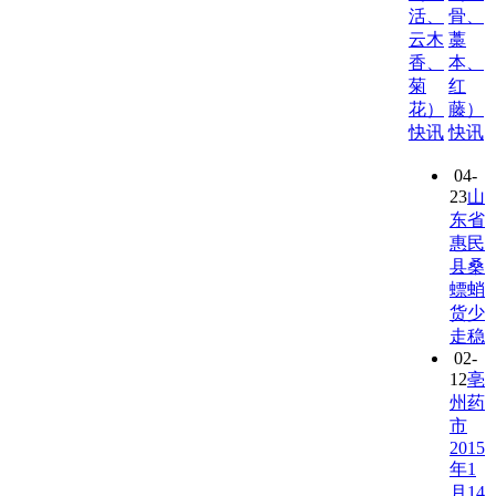
活、
骨、
云木
藁
香、
本、
菊
红
花）
藤）
快讯
快讯
04-
23
山
东省
惠民
县桑
螵蛸
货少
走稳
02-
12
亳
州药
市
2015
年1
月14