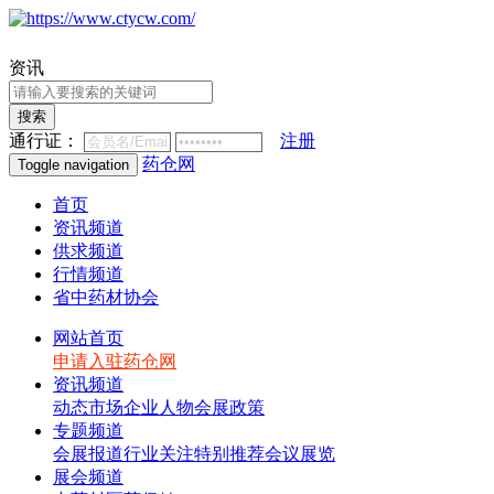
资讯
搜索
通行证：
注册
药仓网
Toggle navigation
首页
资讯频道
供求频道
行情频道
省中药材协会
网站首页
申请入驻药仓网
资讯频道
动态
市场
企业
人物
会展
政策
专题频道
会展报道
行业关注
特别推荐
会议展览
展会频道