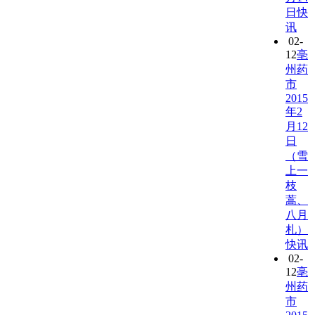
日快
讯
02-
12
亳
州药
市
2015
年2
月12
日
（雪
上一
枝
蒿、
八月
札）
快讯
02-
12
亳
州药
市