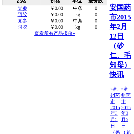
品名
价格
单位
报价数
安国药
党参
￥0.00
中条
0
阿胶
￥0.00
kg
0
市2015
党参
￥0.00
中条
0
年2月
阿胶
￥0.00
kg
0
查看所有产品报价»
12日
（砂
仁、毛
知母）
快讯
»亳
»亳
州药
州药
市
市
2015
2015
年3
年3
月5
月5
日
日
（羌
（龙