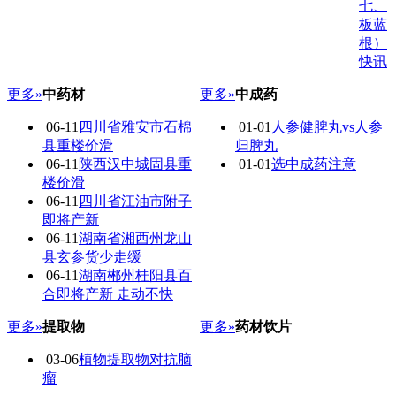
七、
板蓝
根）
快讯
更多»
中药材
更多»
中成药
06-11
四川省雅安市石棉
01-01
人参健脾丸vs人参
县重楼价滑
归脾丸
06-11
陕西汉中城固县重
01-01
选中成药注意
楼价滑
06-11
四川省江油市附子
即将产新
06-11
湖南省湘西州龙山
县玄参货少走缓
06-11
湖南郴州桂阳县百
合即将产新 走动不快
更多»
提取物
更多»
药材饮片
03-06
植物提取物对抗脑
瘤