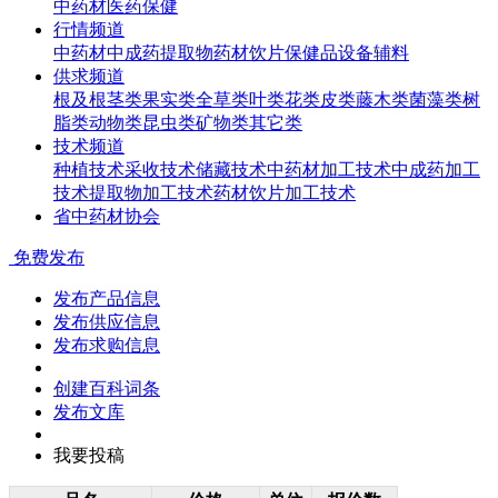
中药材
医药
保健
行情频道
中药材
中成药
提取物
药材饮片
保健品
设备辅料
供求频道
根及根茎类
果实类
全草类
叶类
花类
皮类
藤木类
菌藻类
树
脂类
动物类
昆虫类
矿物类
其它类
技术频道
种植技术
采收技术
储藏技术
中药材加工技术
中成药加工
技术
提取物加工技术
药材饮片加工技术
省中药材协会
免费发布
发布产品信息
发布供应信息
发布求购信息
创建百科词条
发布文库
我要投稿