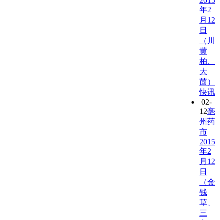
2015
年2
月12
日
（川
黄
柏、
大
茴）
快讯
02-
12
亳
州药
市
2015
年2
月12
日
（金
钱
草、
三