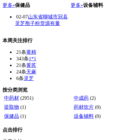
更多»
保健品
更多»
设备辅料
02-07
山东省聊城市冠县
灵芝孢子粉货源有量
本周关注排行
21条
黄精
343条
1*1
21条
黄芪
24条
天麻
6条
灵芝
按分类浏览
中药材
(2951)
中成药
(2)
提取物
(1)
药材饮片
(0)
保健品
(1)
设备辅料
(0)
点击排行