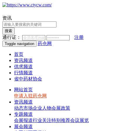
资讯
搜索
通行证：
注册
药仓网
Toggle navigation
首页
资讯频道
供求频道
行情频道
省中药材协会
网站首页
申请入驻药仓网
资讯频道
动态
市场
企业
人物
会展
政策
专题频道
会展报道
行业关注
特别推荐
会议展览
展会频道