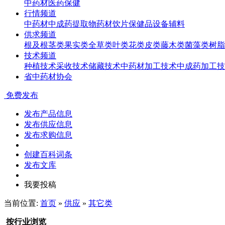
中药材
医药
保健
行情频道
中药材
中成药
提取物
药材饮片
保健品
设备辅料
供求频道
根及根茎类
果实类
全草类
叶类
花类
皮类
藤木类
菌藻类
树脂
技术频道
种植技术
采收技术
储藏技术
中药材加工技术
中成药加工技
省中药材协会
免费发布
发布产品信息
发布供应信息
发布求购信息
创建百科词条
发布文库
我要投稿
当前位置:
首页
»
供应
»
其它类
按行业浏览