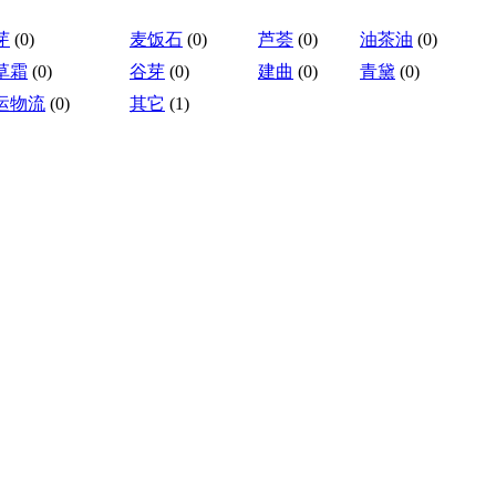
芽
(0)
麦饭石
(0)
芦荟
(0)
油茶油
(0)
草霜
(0)
谷芽
(0)
建曲
(0)
青黛
(0)
运物流
(0)
其它
(1)