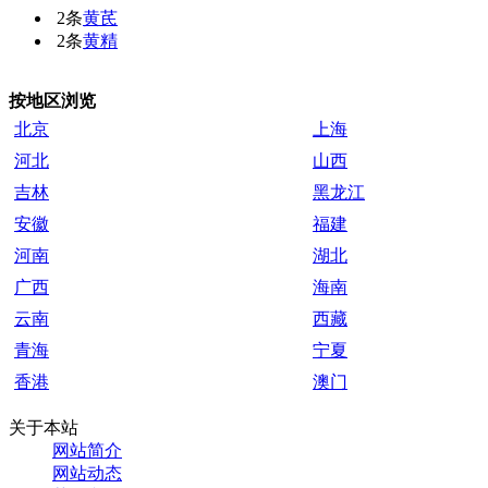
2条
黄芪
2条
黄精
按地区浏览
北京
上海
河北
山西
吉林
黑龙江
安徽
福建
河南
湖北
广西
海南
云南
西藏
青海
宁夏
香港
澳门
关于本站
网站简介
网站动态