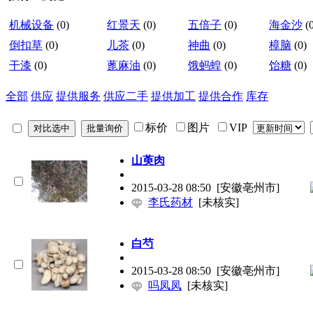
机械设备
(0)
红景天
(0)
五倍子
(0)
海金沙
(
倒扣草
(0)
儿茶
(0)
神曲
(0)
樟脑
(0)
干漆
(0)
蓖麻油
(0)
饿蚂蝗
(0)
饴糖
(0)
全部
供应
提供服务
供应二手
提供加工
提供合作
库存
标价
图片
VIP
山萸肉
2015-03-28 08:50
[安徽亳州市]
李氏药材
[未核实]
白芍
2015-03-28 08:50
[安徽亳州市]
吗凤凤
[未核实]