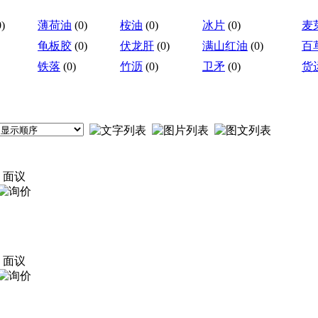
0)
薄荷油
(0)
桉油
(0)
冰片
(0)
麦
龟板胶
(0)
伏龙肝
(0)
满山红油
(0)
百
铁落
(0)
竹沥
(0)
卫矛
(0)
货
面议
面议