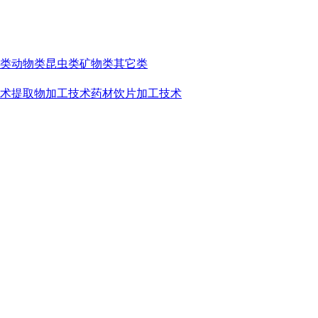
类
动物类
昆虫类
矿物类
其它类
术
提取物加工技术
药材饮片加工技术