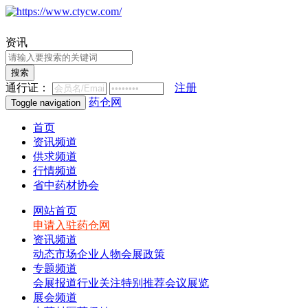
资讯
搜索
通行证：
注册
药仓网
Toggle navigation
首页
资讯频道
供求频道
行情频道
省中药材协会
网站首页
申请入驻药仓网
资讯频道
动态
市场
企业
人物
会展
政策
专题频道
会展报道
行业关注
特别推荐
会议展览
展会频道