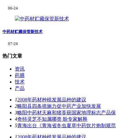
06-24
中药材贮藏保管新技术
07-24
热门文章
资讯
药膳
技术
产品
1
2008年药材种植发展品种的建议
2
略阳县四条措施力促中药产业加快发展
3
略阳中药材天麻和猪苓获国家地理标志产品保
4
奇特灵芝不知属哪类 盼专家解释
5
青海出台《青海省冬虫夏草中药饮片炮制规范
1
2008年药材种植发展品种的建议