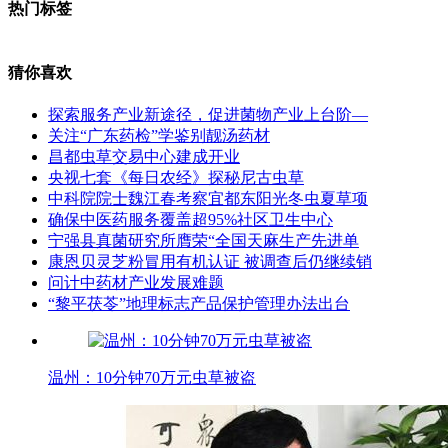
热门标签
猜你喜欢
探索服务产业新途径，促进菌物产业上台阶—
关注“广东药检”学鉴别靓汤药材
昌都虫草交易中心建成开业
央视七套《每日农经》探秘尼古虫草
中科院院士魏江春考察宜都东阳光冬虫夏草项
确保中医药服务覆盖超95%社区卫生中心
宁强县真菌研究所膺荣“全国天麻生产先进单
康恩贝灵芝粉冒用有机认证 被调查后仍继续销
问计中药材产业发展难题
“黎平茯苓”地理标志产品保护管理办法出台
温州：10分钟70万元虫草被盗