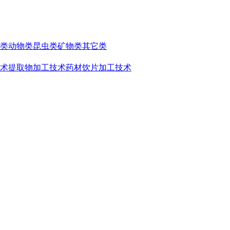
类
动物类
昆虫类
矿物类
其它类
术
提取物加工技术
药材饮片加工技术