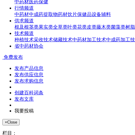
中药材
医药
保健
行情频道
中药材
中成药
提取物
药材饮片
保健品
设备辅料
供求频道
根及根茎类
果实类
全草类
叶类
花类
皮类
藤木类
菌藻类
树脂
技术频道
种植技术
采收技术
储藏技术
中药材加工技术
中成药加工技
省中药材协会
免费发布
发布产品信息
发布供应信息
发布求购信息
创建百科词条
发布文库
我要投稿
×
Close
栏目：