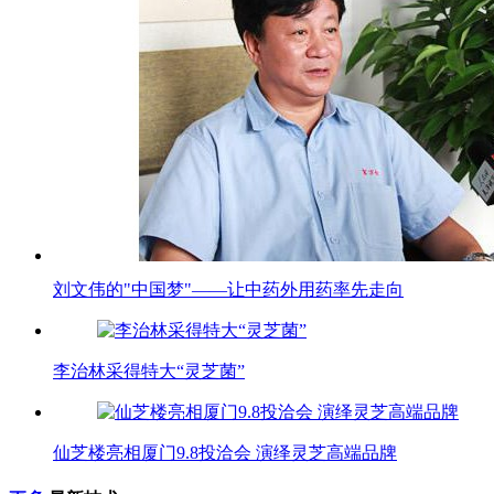
刘文伟的"中国梦"——让中药外用药率先走向
李治林采得特大“灵芝菌”
仙芝楼亮相厦门9.8投洽会 演绎灵芝高端品牌