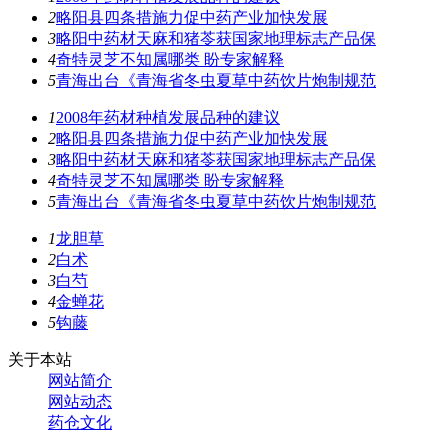
2
略阳县四条措施力促中药产业加快发展
3
略阳中药材天麻和猪苓获国家地理标志产品保
4
奇特灵芝不知属哪类 盼专家解释
5
青海出台《青海省冬虫夏草中药饮片炮制规范
1
2008年药材种植发展品种的建议
2
略阳县四条措施力促中药产业加快发展
3
略阳中药材天麻和猪苓获国家地理标志产品保
4
奇特灵芝不知属哪类 盼专家解释
5
青海出台《青海省冬虫夏草中药饮片炮制规范
1
龙胆草
2
白术
3
白芍
4
金蝉花
5
钩藤
关于本站
网站简介
网站动态
药仓文化