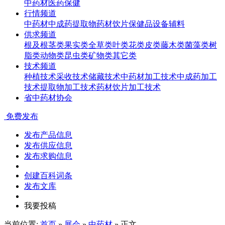
中药材
医药
保健
行情频道
中药材
中成药
提取物
药材饮片
保健品
设备辅料
供求频道
根及根茎类
果实类
全草类
叶类
花类
皮类
藤木类
菌藻类
树
脂类
动物类
昆虫类
矿物类
其它类
技术频道
种植技术
采收技术
储藏技术
中药材加工技术
中成药加工
技术
提取物加工技术
药材饮片加工技术
省中药材协会
免费发布
发布产品信息
发布供应信息
发布求购信息
创建百科词条
发布文库
我要投稿
当前位置:
首页
»
展会
»
中药材
» 正文