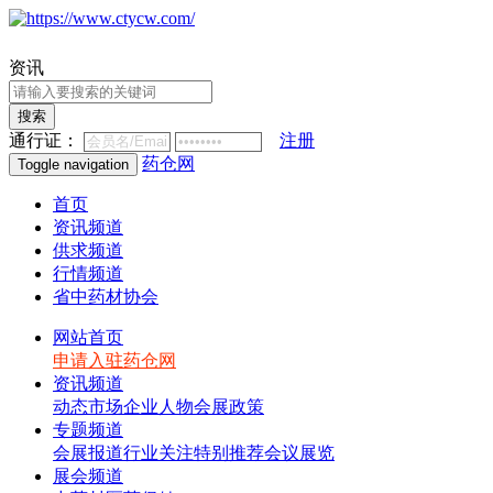
资讯
搜索
通行证：
注册
药仓网
Toggle navigation
首页
资讯频道
供求频道
行情频道
省中药材协会
网站首页
申请入驻药仓网
资讯频道
动态
市场
企业
人物
会展
政策
专题频道
会展报道
行业关注
特别推荐
会议展览
展会频道